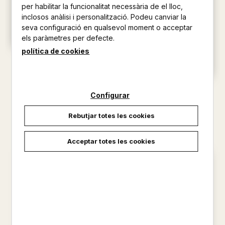
per habilitar la funcionalitat necessària de el lloc,
inclosos anàlisi i personalització. Podeu canviar la
seva configuració en qualsevol moment o acceptar
els paràmetres per defecte.
política de cookies
ALBUM DE FLORA DE LES
BALEARS VOLUM 1
MARGALIDA LLABRES -
VICEN...
EL CAMI DE CAVALLS LA
Configurar
VOLTA A MENORCA EN 10 DIES
19,90 €
LARA I GARCIA, SERGI
Rebutjar totes les cookies
16,50 €
Acceptar totes les cookies