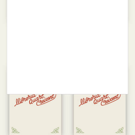
ELS AUCELLS DE LES BALEARS
20 EXCURSIONS CURTES PER
MALLORCA (VII)
JOAN MAYOL SERRA
LLUIS VALLCANERAS
30,00 €
12,00 €