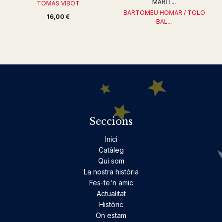
MARIT...
TOMAS VIBOT
BARTOMEU HOMAR / TOLO
16,00 €
BAL...
22,00 €
Seccions
Inici
Catàleg
Qui som
La nostra història
Fes-te'n amic
Actualitat
Històric
On estam