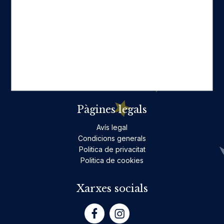
Categories destacades
Ficció per a adults
Llibres infantils i juvenils, jocs
No ficció per a adults
Teatre
Poesia
Pàgines legals
Avís legal
Condicions generals
Politica de privacitat
Politica de cookies
Xarxes socials