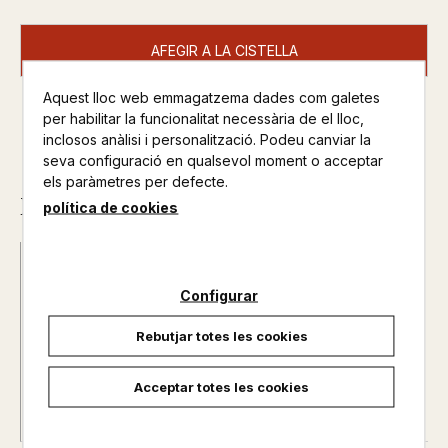
AFEGIR A LA CISTELLA
Aquest lloc web emmagatzema dades com galetes
per habilitar la funcionalitat necessària de el lloc,
inclosos anàlisi i personalització. Podeu canviar la
seva configuració en qualsevol moment o acceptar
els paràmetres per defecte.
Descripció
política de cookies
ISBN :
978-84-7011-100-6
Data d'edició :
16/09/2024
Configurar
Any d'edició :
0
Rebutjar totes les cookies
Autor@s :
SERRA DE TRAMUNTANA
Nº de pàgines :
0
Acceptar totes les cookies