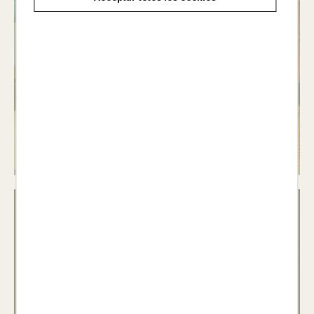
Material
d'ensenyament i
aprenentatge del
català
Veure llibres >