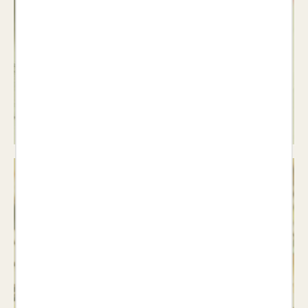
Poesia
Veure llibres >