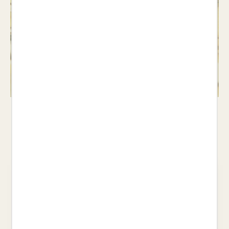
Jocs
Veure llibres >
Les nostres recomanacions