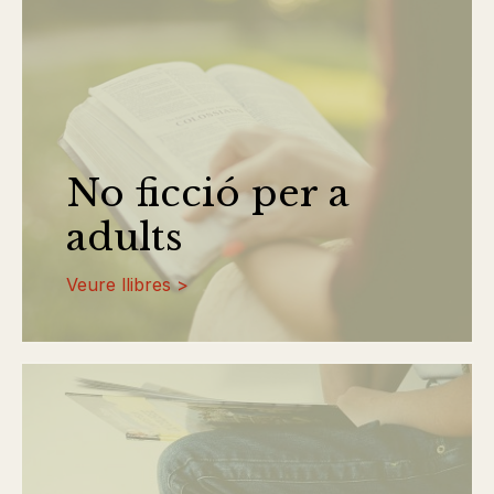
No ficció per a
adults
Veure llibres >