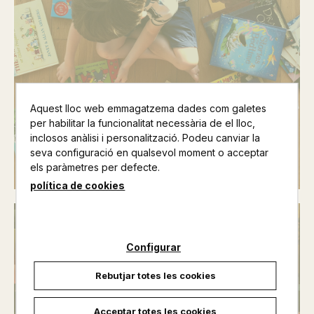
Aquest lloc web emmagatzema dades com galetes
Llibres infantils
per habilitar la funcionalitat necessària de el lloc,
inclosos anàlisi i personalització. Podeu canviar la
Veure llibres >
seva configuració en qualsevol moment o acceptar
els paràmetres per defecte.
política de cookies
Configurar
Rebutjar totes les cookies
Acceptar totes les cookies