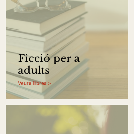
Ficció per a
adults
Veure llibres >