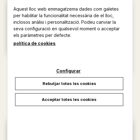
Aquest lloc web emmagatzema dades com galetes
per habilitar la funcionalitat necessària de el lloc,
inclosos anàlisi i personalització. Podeu canviar la
seva configuració en qualsevol moment o acceptar
els paràmetres per defecte.
política de cookies
QUE S'AMAGA AL CEL DE NIT?
AINA BESTARD
Configurar
19,95 €
PAISATGES PERDUTS DE LA
Rebutjar totes les cookies
TERRA
AINA BESTARD
Acceptar totes les cookies
21,50 €