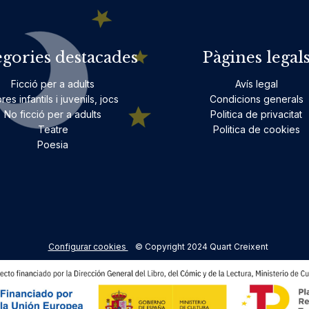
egories destacades
Pàgines legal
Ficció per a adults
Avís legal
bres infantils i juvenils, jocs
Condicions generals
No ficció per a adults
Politica de privacitat
Teatre
Politica de cookies
Poesia
Configurar cookies
© Copyright 2024 Quart Creixent