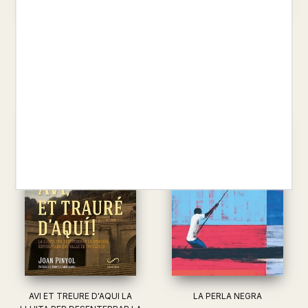
DESENCADENATS UN NOU
ANIMES PRECIOSES
MERCAT PER AL LLIBRE
ANTONI CANU
INDEPE...
17,00 €
BERNAT RUIZ DOMENECH
18,90 €
AVI ET TREURE D'AQUI LA
LA PERLA NEGRA