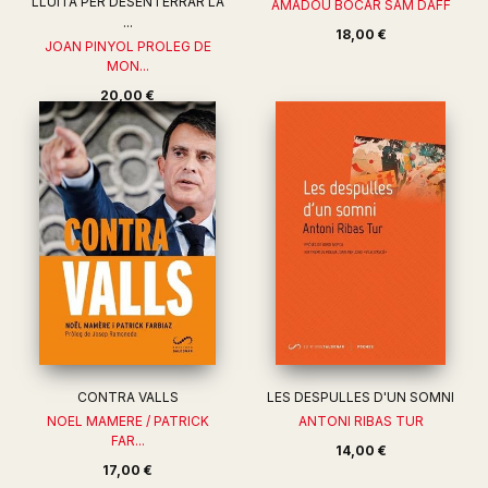
LLUITA PER DESENTERRAR LA
AMADOU BOCAR SAM DAFF
...
18,00 €
JOAN PINYOL PROLEG DE
MON...
20,00 €
CONTRA VALLS
LES DESPULLES D'UN SOMNI
NOEL MAMERE / PATRICK
ANTONI RIBAS TUR
FAR...
14,00 €
17,00 €