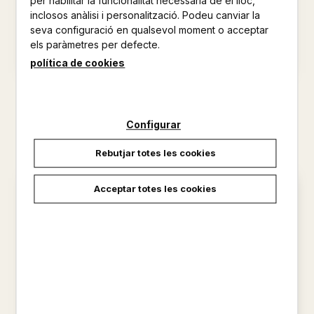
per habilitar la funcionalitat necessària de el lloc,
inclosos anàlisi i personalització. Podeu canviar la
seva configuració en qualsevol moment o acceptar
els paràmetres per defecte.
política de cookies
UCRAÏNA LA GUERRA PEL
NO PROSA POEMES ENTRE EL
RELAT
SURREALISME I LA IRONIA
JOSEP GIFREU
JOAN FUSTER
Configurar
20,00 €
17,00 €
Rebutjar totes les cookies
Acceptar totes les cookies