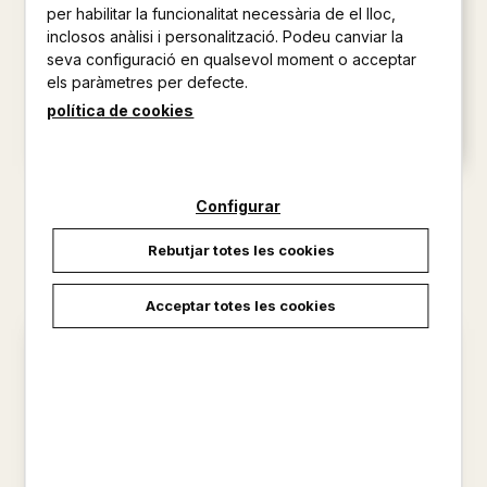
per habilitar la funcionalitat necessària de el lloc,
inclosos anàlisi i personalització. Podeu canviar la
seva configuració en qualsevol moment o acceptar
els paràmetres per defecte.
política de cookies
SINTAXI FONAMENTAL
10+1 PROVES DEL NIVELL C2
Configurar
SEGONS EL MODEL DE DPL
CUENCA I ORDINYANA,
MARIA...
CERCÓS, SERGI
Rebutjar totes les cookies
14,50 €
32,50 €
Acceptar totes les cookies