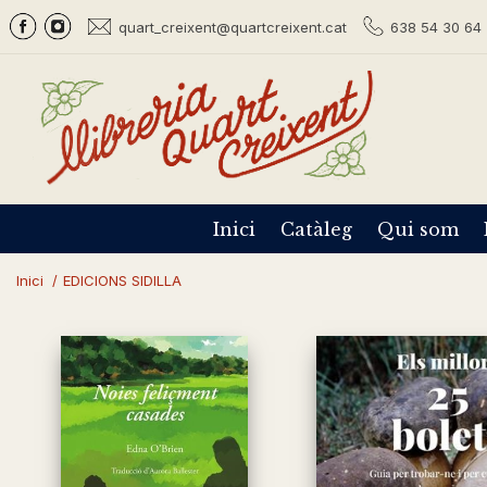
quart_creixent@quartcreixent.cat
638 54 30 64 
Inici
Catàleg
Qui som
Inici
/
EDICIONS SIDILLA