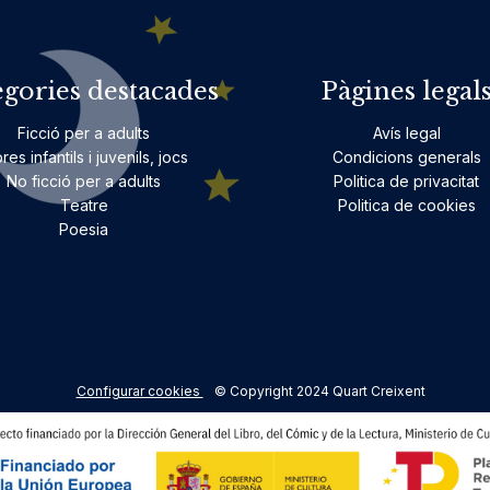
egories destacades
Pàgines legal
Ficció per a adults
Avís legal
bres infantils i juvenils, jocs
Condicions generals
No ficció per a adults
Politica de privacitat
Teatre
Politica de cookies
Poesia
Configurar cookies
© Copyright 2024 Quart Creixent