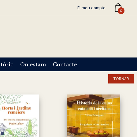
El meu compte
0
tòric
On estam
Contacte
TORNAR