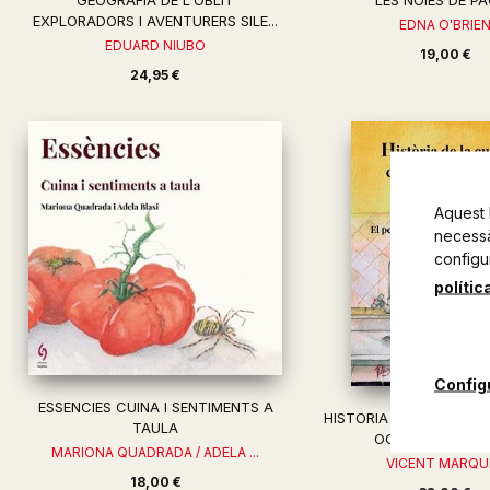
GEOGRAFIA DE L'OBLIT
LES NOIES DE P
EXPLORADORS I AVENTURERS SILE...
EDNA O'BRIE
EDUARD NIUBO
19,00 €
24,95 €
Aquest 
necessàr
configu
polític
Config
ESSENCIES CUINA I SENTIMENTS A
HISTORIA DE LA CUINA 
TAULA
OCCITANA EL PEIX
MARIONA QUADRADA / ADELA ...
VICENT MARQU
18,00 €