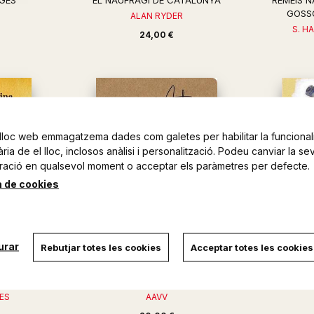
AGES
EL NAUFRAGI DE CATALUNYA
REMEIS N
GOSSO
N
ALAN RYDER
S. H
24,00 €
lloc web emmagatzema dades com galetes per habilitar la funcionali
ia de el lloc, inclosos anàlisi i personalització. Podeu canviar la se
ració en qualsevol moment o acceptar els paràmetres per defecte.
a de cookies
urar
Rebutjar totes les cookies
Acceptar totes les cookies
CATALANA I
NATURES 11 RELATS ENTRE MARS,
GUIA P
 ...
MUNTANYES, CAMPS I...
T
ES
AAVV