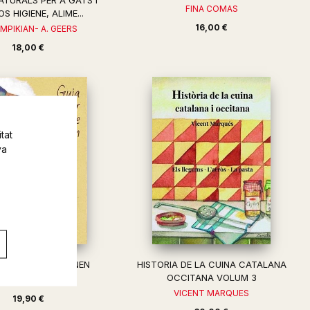
ATURALS PER A GATS I
FINA COMAS
S HIGIENE, ALIME...
16,00 €
AMPIKIAN- A. GEERS
18,00 €
tat
va
ER ALS QUE CAMINEN
HISTORIA DE LA CUINA CATALANA
OCCITANA VOLUM 3
RISTAN GOOLEY
VICENT MARQUES
19,90 €