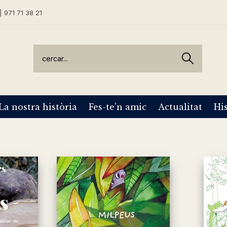
| 971 71 38 21
La nostra història
Fes-te'n amic
Actualitat
His