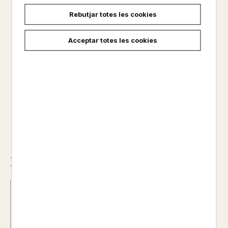
EXCURSIONISME
Rebutjar totes les cookies
Altres productos del mateix autor
Acceptar totes les cookies
No disponible
18,00 €
Descripció
Data d'edició :
31/03/2022
Any d'edició :
0
Autor@s :
S. HAMPIKIAN- A. GEERS