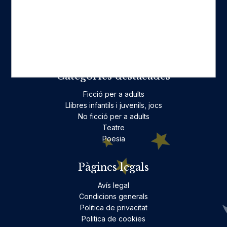
Fes-te'n amic
Actualitat
Històric
On estam
Contacte
Categories destacades
Ficció per a adults
Llibres infantils i juvenils, jocs
No ficció per a adults
Teatre
Poesia
Pàgines legals
Avís legal
Condicions generals
Politica de privacitat
Politica de cookies