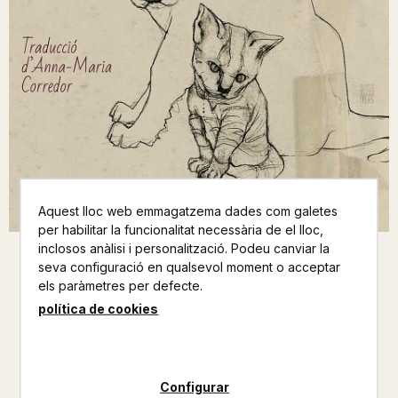
Aquest lloc web emmagatzema dades com galetes
per habilitar la funcionalitat necessària de el lloc,
inclosos anàlisi i personalització. Podeu canviar la
seva configuració en qualsevol moment o acceptar
REMEIS NATURALS PER A GATS
els paràmetres per defecte.
I GOSSOS HIGIENE,
política de cookies
ALIMENTACIO I S
S. HAMPIKIAN- A. GEERS
Configurar
EDICIONS SIDILLA