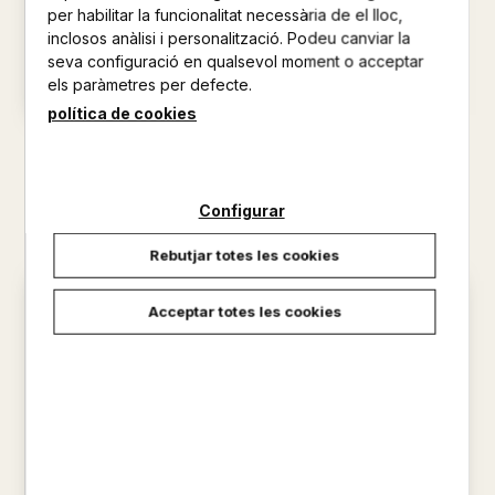
per habilitar la funcionalitat necessària de el lloc,
inclosos anàlisi i personalització. Podeu canviar la
seva configuració en qualsevol moment o acceptar
els paràmetres per defecte.
política de cookies
REDUCCIONS REVISTA DE
SEXE I HUMOR
POESIA 119
AAVV
AAVV
22,00 €
Configurar
28,00 €
Rebutjar totes les cookies
Acceptar totes les cookies