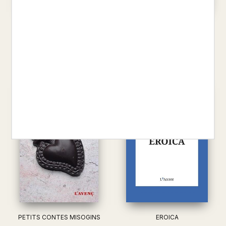
ELS CASTELLA
L'AVENÇ 482 SETEMBRE 2021
JORDI PUNTI
AAVV
14,00 €
6,00 €
PETITS CONTES MISOGINS
EROICA