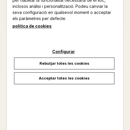
per habilitar la funcionalitat necessària de el lloc,
inclosos anàlisi i personalització. Podeu canviar la
seva configuració en qualsevol moment o acceptar
els paràmetres per defecte.
política de cookies
MARXARONS
LA CORONACIO DE L'EDIFICI
MASANÉS, CRISTINA
AUGUST STRINDBERG
Configurar
11,00 €
12,00 €
Rebutjar totes les cookies
Acceptar totes les cookies