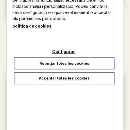
per habilitar la funcionalitat necessària de el lloc,
inclosos anàlisi i personalització. Podeu canviar la
seva configuració en qualsevol moment o acceptar
SANT JORDI (DÀMARIS
GELABERT)
els paràmetres per defecte.
CANAL, EULÀLIA
ENRIC CASASSES. PETITS
política de cookies
POEMES
15,00 €
CASASSES, ENRIC
18,00 €
Configurar
Rebutjar totes les cookies
Acceptar totes les cookies