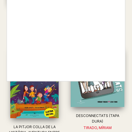
SLOAT, TERI / BONNET, ROS...
16,50 €
L'ÚLTIM VOL DE L'HOME BALA
JOAN TURU
16,00 €
DESCONNECTATS (TAPA
DURA)
LA PITJOR COLLA DE LA
TIRADO, MÍRIAM