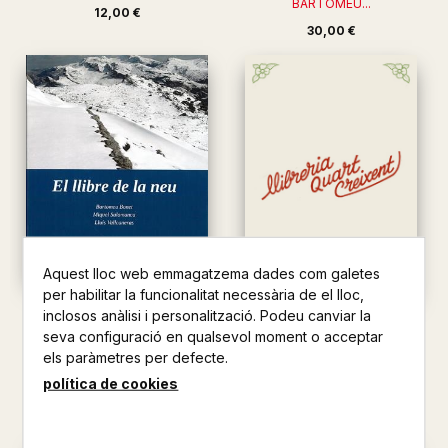
BARTOMEU...
12,00 €
30,00 €
Aquest lloc web emmagatzema dades com galetes
per habilitar la funcionalitat necessària de el lloc,
EL LLIBRE DE LA NEU
inclosos anàlisi i personalització. Podeu canviar la
20 EXCURSIONS CURTES PER
BARTOMEU BONET / MIQUEL
seva configuració en qualsevol moment o acceptar
MALLORCA (VI)
S...
els paràmetres per defecte.
LLUIS VALLCANERAS
50,00 €
política de cookies
12,00 €