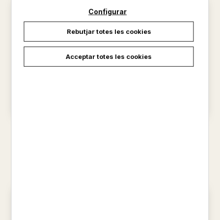
Configurar
Rebutjar totes les cookies
Acceptar totes les cookies
35 EXCURSIONES POR
ENTRE CIMS I BARRANCS
MALLORCA
LLUIS
LLUIS VALLCANERAS
15,00 €
20,00 €