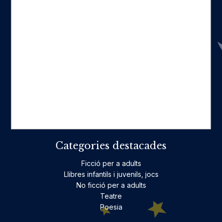
Seccions
Inici
Catàleg
Qui som
La nostra història
Fes-te'n amic
Actualitat
Històric
On estam
Contacte
Categories destacades
Ficció per a adults
Llibres infantils i juvenils, jocs
No ficció per a adults
Teatre
Poesia