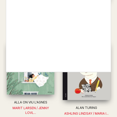
TOTHOM
ALEXANDRA PENFOLD /
LOUISE BOURGEOIS
SUZAN...
HELENA PEREZ GARCIA / MAR...
16,00 €
16,00 €
ALLA ON VIU L'AGNES
ALAN TURING
MARIT LARSEN / JENNY
LOVL...
ASHLING LINDSAY / MARIA I...