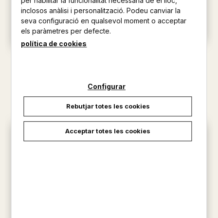
per habilitar la funcionalitat necessària de el lloc,
inclosos anàlisi i personalització. Podeu canviar la
seva configuració en qualsevol moment o acceptar
els paràmetres per defecte.
política de cookies
RAFA NADAL
ANTIGA GRECIA
RI LEDESMA / MARIA ISABEL...
FRANCISCO LLORCA
16,00 €
14,90 €
Configurar
Rebutjar totes les cookies
Acceptar totes les cookies