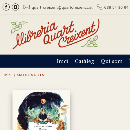
quart_creixent@quartcreixent.cat
638 54 30 64 
Inici
Catàleg
Qui som
Inici
/
MATILDA RUTA