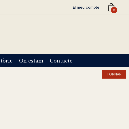
El meu compte
0
tòric
On estam
Contacte
TORNAR