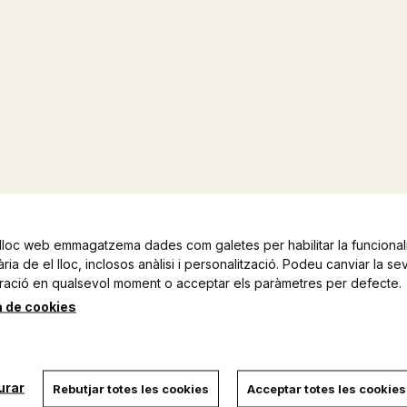
lloc web emmagatzema dades com galetes per habilitar la funcionali
ia de el lloc, inclosos anàlisi i personalització. Podeu canviar la se
ració en qualsevol moment o acceptar els paràmetres per defecte.
a de cookies
urar
Rebutjar totes les cookies
Acceptar totes les cookies