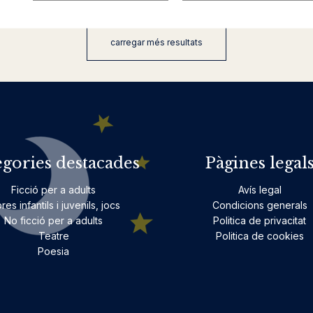
carregar més resultats
egories destacades
Pàgines legal
Ficció per a adults
Avís legal
bres infantils i juvenils, jocs
Condicions generals
No ficció per a adults
Politica de privacitat
Teatre
Politica de cookies
Poesia