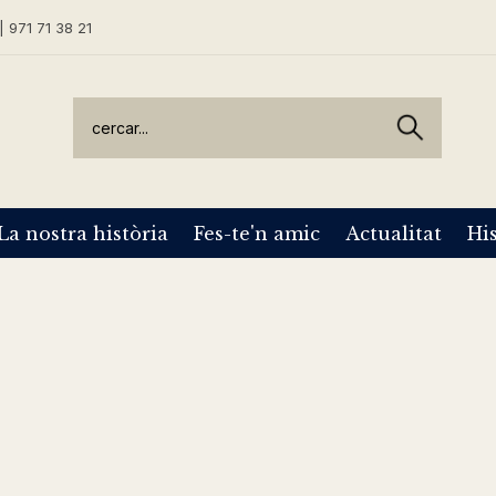
| 971 71 38 21
La nostra història
Fes-te'n amic
Actualitat
His