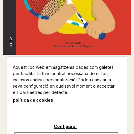
Aquest lloc web emmagatzema dades com galetes
RAFA NADAL
per habilitar la funcionalitat necessària de el lloc,
inclosos anàlisi i personalització. Podeu canviar la
RI LEDESMA / MARIA ISABEL SANCHEZ
seva configuració en qualsevol moment o acceptar
VEGARA
els paràmetres per defecte.
política de cookies
ALBA
INFANTIL
Altres productes de la mateixa col·lecció
Configurar