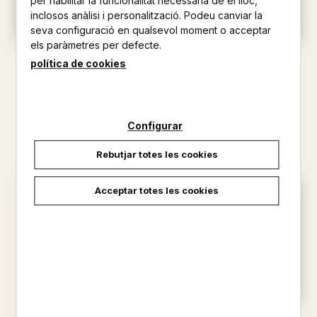
per habilitar la funcionalitat necessària de el lloc,
inclosos anàlisi i personalització. Podeu canviar la
seva configuració en qualsevol moment o acceptar
els paràmetres per defecte.
VET AQUÍ... MOLTES
VET AQUÍ... MOLTES
política de cookies
FINESTRES PER OBRIR - LA
FINESTRES PER OBRIR - ELS
CAPUTX...
TRES ...
14,96 €
14,96 €
Configurar
Rebutjar totes les cookies
Acceptar totes les cookies