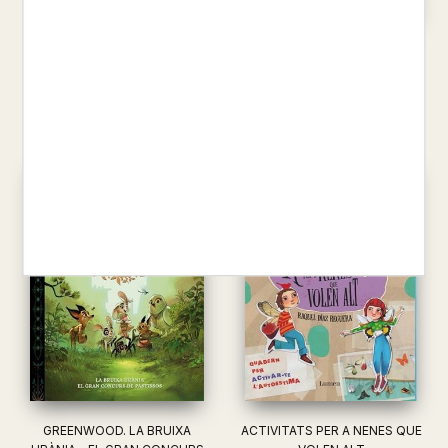
(L'OVELLETA QUE VA VENIR ...
SMALLMAN, STEVE
EL NICO I ELS DINOS 3 -
9,95 €
PENAL I GOL ÉS GOL
JULVE, ÒSCAR
13,95 €
GREENWOOD. LA BRUIXA
ACTIVITATS PER A NENES QUE