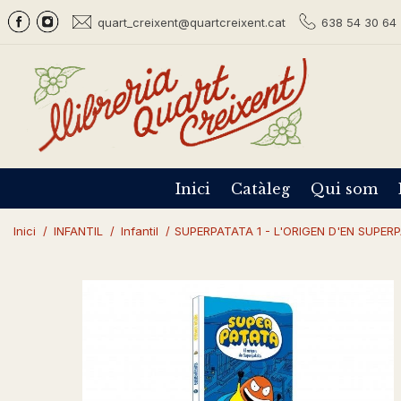
quart_creixent@quartcreixent.cat
638 54 30 64 
Inici
Catàleg
Qui som
Inici
/
INFANTIL
/
Infantil
/
SUPERPATATA 1 - L'ORIGEN D'EN SUPER