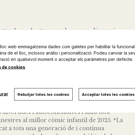
Artur Laperla aterra amb un nou disseny i
t a nous lectors com a fidels seguidors. Els
lloc web emmagatzema dades com galetes per habilitar la funcionali
ia de el lloc, inclosos anàlisi i personalització. Podeu canviar la se
ns tenen pell de patata. El doctor Malvat ha
ració en qualsevol moment o acceptar els paràmetres per defecte.
la ciutat i com sempre en Supermax, acudeix
a de cookies
 primera vegada, el superheroi amb els millors
ant a llàgrima viva i convertit en una trista i
pel seu nou aspecte PATA-TÈTIC... o
urar
Rebutjar totes les cookies
Acceptar totes les cookies
i que la ciutat necessita? Es convertirà en
PATATA?! Descobreix i redescobreix la sèrie des
s divertides i autoconclusives i amb nou
estres al millor còmic infantil de 2025. *La
at a tota una generació de i continua