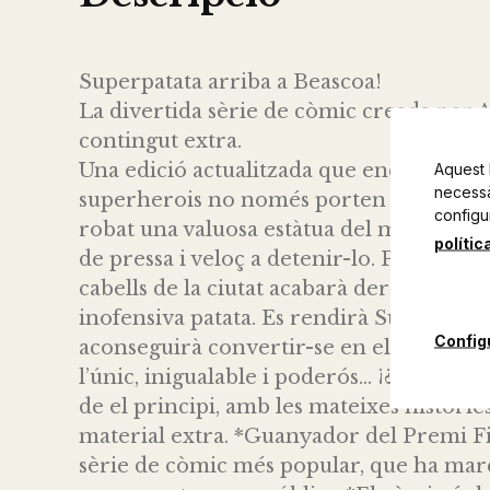
Superpatata arriba a Beascoa!
La divertida sèrie de còmic creada per 
contingut extra.
Una edició actualitzada que encantarà tan
Aquest 
necessàr
superherois no només porten capa... algu
configu
robat una valuosa estàtua del museu de 
polític
de pressa i veloç a detenir-lo. Però per
cabells de la ciutat acabarà derrotat, plor
inofensiva patata. Es rendirà Supermax 
Config
aconseguirà convertir-se en el superhero
l’únic, inigualable i poderós... ¡¿SUPER
de el principi, amb les mateixes històrie
material extra. *Guanyador del Premi Fin
sèrie de còmic més popular, que ha marc