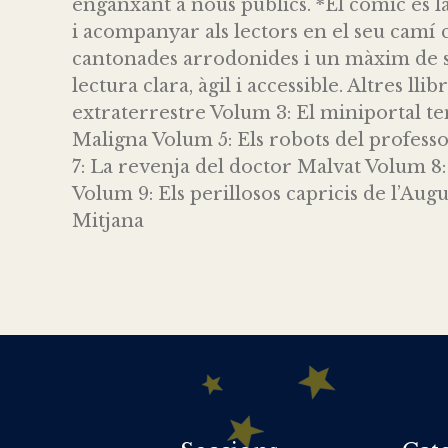
enganxant a nous públics. *El còmic és l
i acompanyar als lectors en el seu camí
cantonades arrodonides i un màxim de sis
lectura clara, àgil i accessible. Altres llib
extraterrestre Volum 3: El miniportal t
Maligna Volum 5: Els robots del profes
7: La revenja del doctor Malvat Volum 8: 
Volum 9: Els perillosos capricis de l’Aug
Mitjana