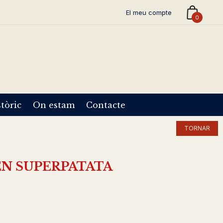
El meu compte
0
tòric
On estam
Contacte
TORNAR
'EN SUPERPATATA