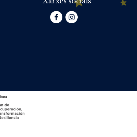
s
Xarxes socials