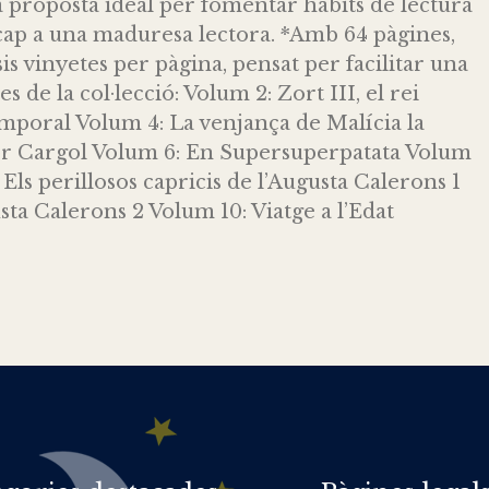
a proposta ideal per fomentar hàbits de lectura
 cap a una maduresa lectora. *Amb 64 pàgines,
 vinyetes per pàgina, pensat per facilitar una
res de la col·lecció: Volum 2: Zort III, el rei
emporal Volum 4: La venjança de Malícia la
sor Cargol Volum 6: En Supersuperpatata Volum
Els perillosos capricis de l’Augusta Calerons 1
usta Calerons 2 Volum 10: Viatge a l’Edat