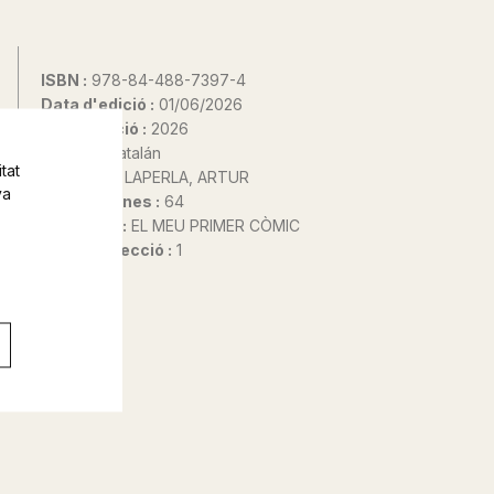
ISBN :
978-84-488-7397-4
Data d'edició :
01/06/2026
Any d'edició :
2026
Idioma :
Catalán
tat
Autor@s :
LAPERLA, ARTUR
va
Nº de pàgines :
64
Col·lecció :
EL MEU PRIMER CÒMIC
Nº de col·lecció :
1