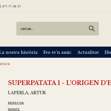
| 971 71 38 21
La nostra història
Fes-te'n amic
Actualitat
His
PATATA
SUPERPATATA 1 - L'ORIGEN D
LAPERLA, ARTUR
BEASCOA
INFANTIL