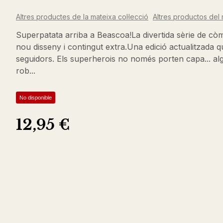
Altres productes de la mateixa col·lecció
Altres productos del 
Superpatata arriba a Beascoa!La divertida sèrie de cò
nou disseny i contingut extra.Una edició actualitzada 
seguidors. Els superherois no només porten capa... alg
rob...
No disponible
12,95 €