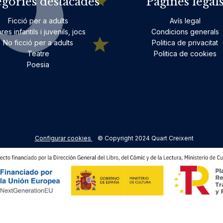
egories destacades
Pàgines legal
Ficció per a adults
Avís legal
bres infantils i juvenils, jocs
Condicions generals
No ficció per a adults
Politica de privacitat
Teatre
Politica de cookies
Poesia
Configurar cookies
© Copyright 2024 Quart Creixent