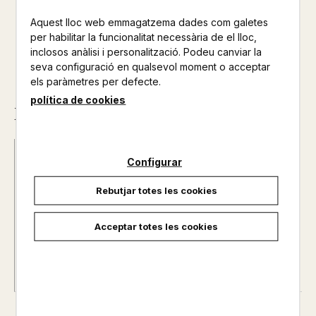
12,95 €
Aquest lloc web emmagatzema dades com galetes
per habilitar la funcionalitat necessària de el lloc,
inclosos anàlisi i personalització. Podeu canviar la
seva configuració en qualsevol moment o acceptar
els paràmetres per defecte.
política de cookies
Descripció
ISBN :
978-84-488-7401-8
Configurar
Data d'edició :
01/06/2026
Rebutjar totes les cookies
Any d'edició :
2026
Idioma :
Catalán
Autor@s :
LAPERLA, ARTUR
Acceptar totes les cookies
Nº de pàgines :
64
Col·lecció :
EL MEU PRIMER CÒMIC
Nº de col·lecció :
3
Superpatata arriba a Beascoa! La