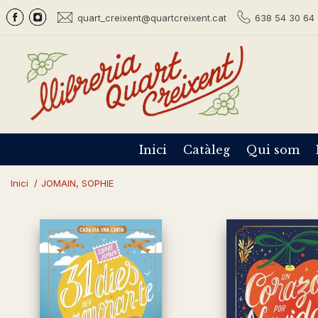
quart_creixent@quartcreixent.cat
638 54 30 64 
Inici
Catàleg
Qui som
Inici
/
JOMAIN, SOPHIE