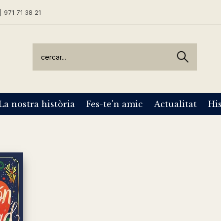
| 971 71 38 21
La nostra història
Fes-te'n amic
Actualitat
His