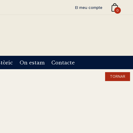
El meu compte
0
tòric
On estam
Contacte
TORNAR