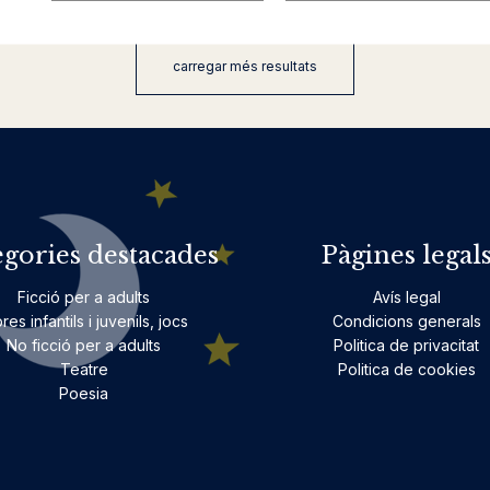
carregar més resultats
egories destacades
Pàgines legal
Ficció per a adults
Avís legal
bres infantils i juvenils, jocs
Condicions generals
No ficció per a adults
Politica de privacitat
Teatre
Politica de cookies
Poesia