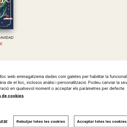
AVIDAD
IE
lloc web emmagatzema dades com galetes per habilitar la funcionali
ia de el lloc, inclosos anàlisi i personalització. Podeu canviar la se
ració en qualsevol moment o acceptar els paràmetres per defecte.
a de cookies
urar
Rebutjar totes les cookies
Acceptar totes les cookies