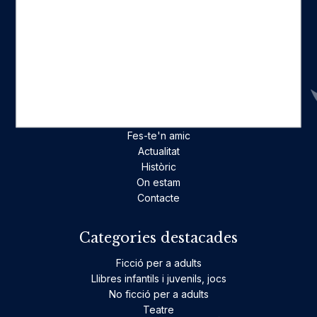
Seccions
Inici
Catàleg
Qui som
La nostra història
Fes-te'n amic
Actualitat
Històric
On estam
Contacte
Categories destacades
Ficció per a adults
Llibres infantils i juvenils, jocs
No ficció per a adults
Teatre