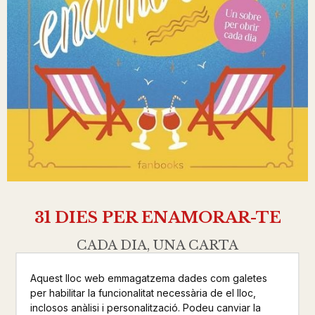
31 DIES PER ENAMORAR-TE
CADA DIA, UNA CARTA
JOMAIN, SOPHIE
Aquest lloc web emmagatzema dades com galetes
per habilitar la funcionalitat necessària de el lloc,
FANBOOKS
inclosos anàlisi i personalització. Podeu canviar la