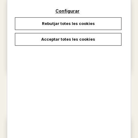
Configurar
Rebutjar totes les cookies
Acceptar totes les cookies
EL PETIT DRAC COCO I ELS
EL PETIT DRAC COCO.
PIRATES
EMBOLIC A L'ESCOLA DE
DRACS
SIEGNER, INGO
SIEGNER, INGO
12,50 €
12,50 €