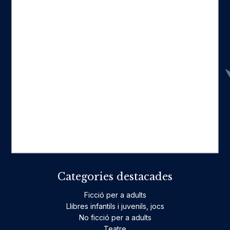
Seccions
Inici
Catàleg
Qui som
La nostra història
Fes-te'n amic
Actualitat
Històric
On estam
Contacte
Categories destacades
Ficció per a adults
Llibres infantils i juvenils, jocs
No ficció per a adults
Teatre