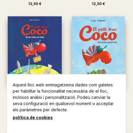
12,50 €
12,50 €
Aquest lloc web emmagatzema dades com galetes
per habilitar la funcionalitat necessària de el lloc,
EL PETIT DRAC COCO FA LA
inclosos anàlisi i personalització. Podeu canviar la
EL PETIT DRAC COCO I LES
VOLTA AL MÓN
SEVES AVENTURES
seva configuració en qualsevol moment o acceptar
SIEGNER, INGO
SIEGNER, INGO
els paràmetres per defecte.
16,95 €
política de cookies
12,50 €