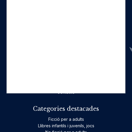
Seccions
Inici
Catàleg
Qui som
La nostra història
Fes-te'n amic
Actualitat
Històric
On estam
Contacte
Categories destacades
Ficció per a adults
Llibres infantils i juvenils, jocs