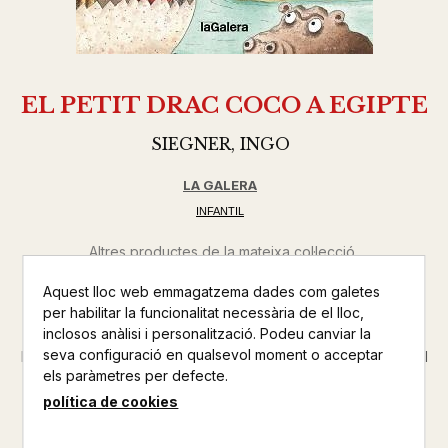
EL PETIT DRAC COCO A EGIPTE
SIEGNER, INGO
LA GALERA
INFANTIL
Altres productes de la mateixa col·lecció
Aquest lloc web emmagatzema dades com galetes
Altres productos del mateix autor
per habilitar la funcionalitat necessària de el lloc,
inclosos anàlisi i personalització. Podeu canviar la
L'Òscar, el drac amic del Coco, ha de fer una redacció per
seva configuració en qualsevol moment o acceptar
l'escola sobre els antics egipcis... i no sap què dir! Per sort, el
els paràmetres per defecte.
Coco encara guarda l'aparell que els permet viatjar en el
temps. Així, l'Òscar, el Coco i la seva amiga Matilde
política de cookies
decideixen conèixer de primera mà l'Egipte dels faraons...