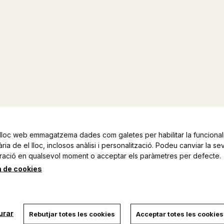
lloc web emmagatzema dades com galetes per habilitar la funcionali
ia de el lloc, inclosos anàlisi i personalització. Podeu canviar la se
ració en qualsevol moment o acceptar els paràmetres per defecte.
a de cookies
urar
Rebutjar totes les cookies
Acceptar totes les cookies