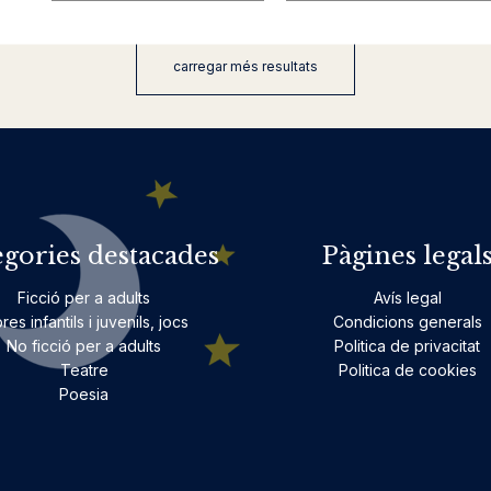
carregar més resultats
egories destacades
Pàgines legal
Ficció per a adults
Avís legal
bres infantils i juvenils, jocs
Condicions generals
No ficció per a adults
Politica de privacitat
Teatre
Politica de cookies
Poesia