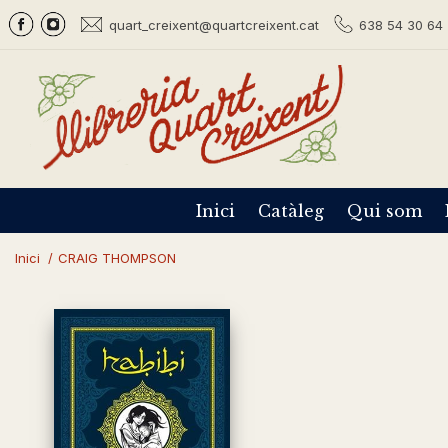
quart_creixent@quartcreixent.cat
638 54 30 64 
Inici
Catàleg
Qui som
Inici
/
CRAIG THOMPSON