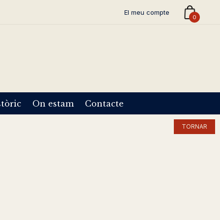
El meu compte
0
tòric
On estam
Contacte
TORNAR