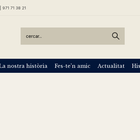
| 971 71 38 21
La nostra història
Fes-te'n amic
Actualitat
His