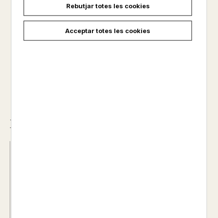
Rebutjar totes les cookies
No disponible
Acceptar totes les cookies
39,00 €
Descripció
Data d'edició :
28/11/2018
Any d'edició :
0
Autor@s :
CRAIG THOMPSON
Nº de pàgines :
0