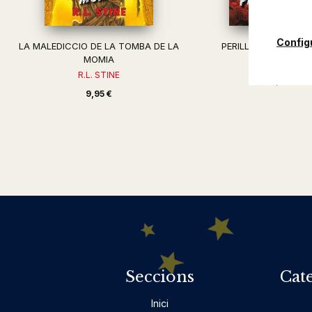
Config
LA MALEDICCIO DE LA TOMBA DE LA
PERILL A LES PROFU
MOMIA
R.L. STINE
R.L. STINE
9,95 €
9,95 €
Seccions
Cat
Inici