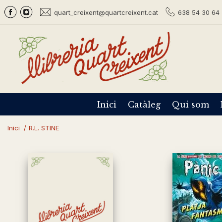
quart_creixent@quartcreixent.cat
638 54 30 64 
Inici
Catàleg
Qui som
Inici
/
R.L. STINE