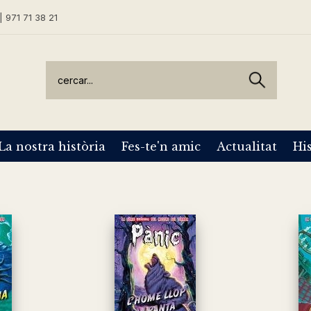
| 971 71 38 21
La nostra història
Fes-te'n amic
Actualitat
His