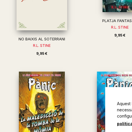
PLATJA FANTA
R.L. STINE
9,95 €
NO BAIXIS AL SOTERRANI
R.L. STINE
9,95 €
Aquest 
necessàr
configu
polític