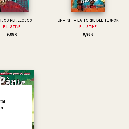
ITJOS PERILLOSOS
UNA NIT A LA TORRE DEL TERROR
R.L. STINE
R.L. STINE
9,95 €
9,95 €
tat
va