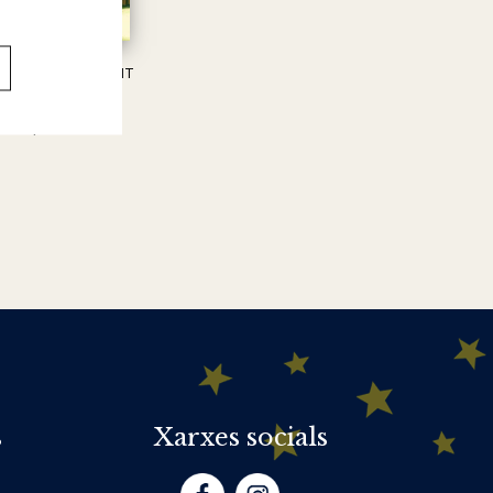
T DEL NINOT VIVENT
R.L. STINE
9,95 €
s
Xarxes socials