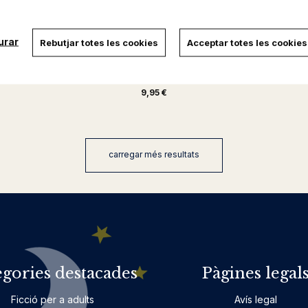
urar
Rebutjar totes les cookies
Acceptar totes les cookies
NDITATS
ELS ESPANTAOCELLS CAMINEN A
LA NI
MITJANIT
R.L. STINE
9,95 €
carregar més resultats
egories destacades
Pàgines legal
Ficció per a adults
Avís legal