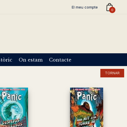
El meu compte
0
tòric
On estam
Contacte
TORNAR