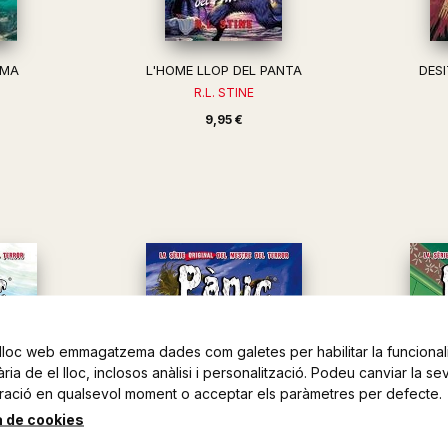
SMA
L'HOME LLOP DEL PANTA
DES
R.L. STINE
9,95 €
lloc web emmagatzema dades com galetes per habilitar la funcionali
ia de el lloc, inclosos anàlisi i personalització. Podeu canviar la se
ració en qualsevol moment o acceptar els paràmetres per defecte.
a de cookies