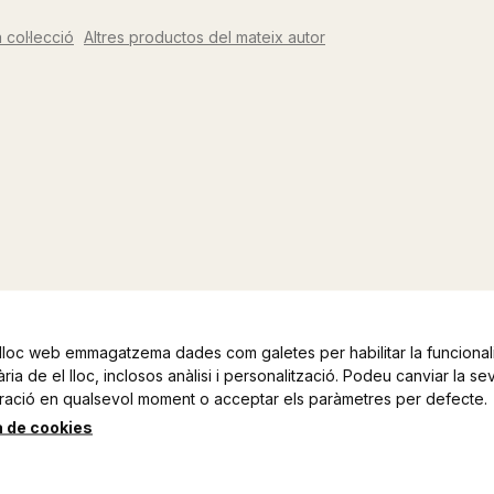
 col·lecció
Altres productos del mateix autor
lloc web emmagatzema dades com galetes per habilitar la funcionali
ia de el lloc, inclosos anàlisi i personalització. Podeu canviar la se
ració en qualsevol moment o acceptar els paràmetres per defecte.
a de cookies