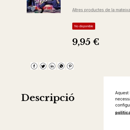
Altres productes de la mateixa
No disponible
9,95 €
Aquest 
Descripció
necessàr
configu
polític