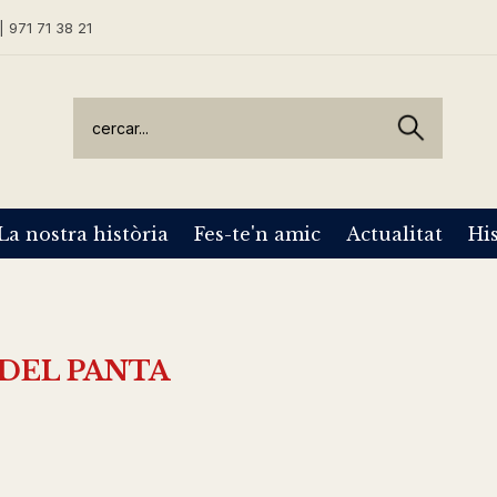
| 971 71 38 21
La nostra història
Fes-te'n amic
Actualitat
His
 DEL PANTA