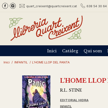
quart_creixent@quartcreixent.cat
638 54 30 64 
Inici
Catàleg
Qui som
Inici
/
INFANTIL
/
L'HOME LLOP DEL PANTA
L'HOME LLOP
R.L. STINE
EDITORIAL HIDRA
INFANTIL