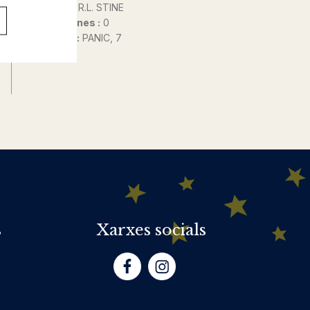
Autor@s :
R.L. STINE
Nº de pàgines :
0
Col·lecció :
PANIC, 7
s
Xarxes socials