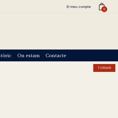
El meu compte
0
tòric
On estam
Contacte
TORNAR