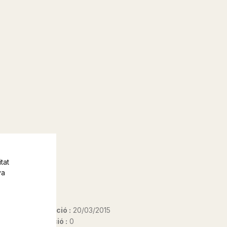
tat
va
Data d'edició :
20/03/2015
Any d'edició :
0