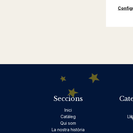
Config
Seccions
Cat
Inici
Catàleg
Lli
Qui som
La nostra història