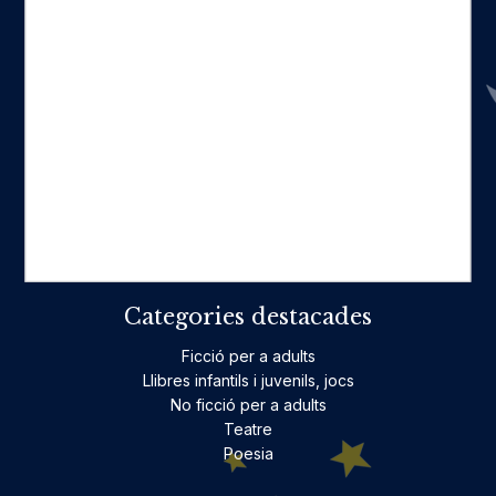
Seccions
Inici
Catàleg
Qui som
La nostra història
Fes-te'n amic
Actualitat
Històric
On estam
Contacte
Categories destacades
Ficció per a adults
Llibres infantils i juvenils, jocs
No ficció per a adults
Teatre
Poesia