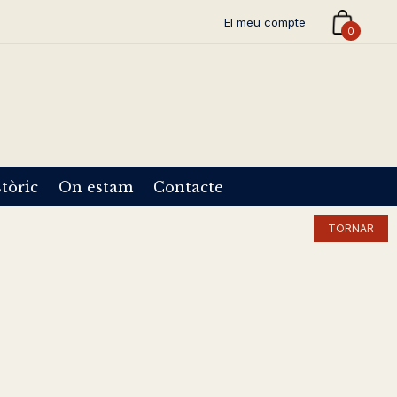
El meu compte
0
tòric
On estam
Contacte
TORNAR