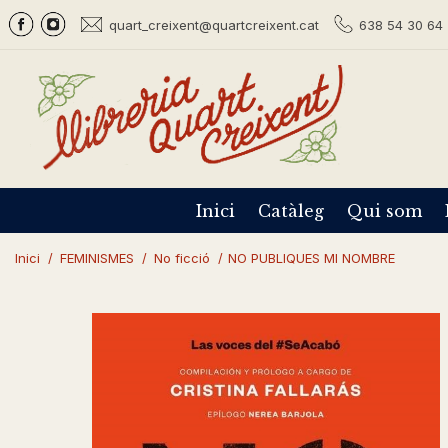
quart_creixent@quartcreixent.cat
638 54 30 64 
Inici
Catàleg
Qui som
Inici
/
FEMINISMES
/
No ficció
/
NO PUBLIQUES MI NOMBRE