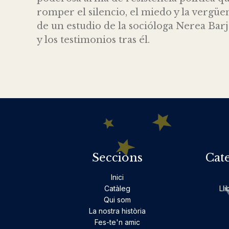
romper el silencio, el miedo y la vergü
de un estudio de la socióloga Nerea Ba
y los testimonios tras él.
Seccions
Cat
Inici
Catàleg
Lli
Qui som
La nostra història
Fes-te'n amic