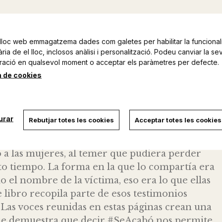
lloc web emmagatzema dades com galetes per habilitar la funcionali
ia de el lloc, inclosos anàlisi i personalització. Podeu canviar la se
ració en qualsevol moment o acceptar els paràmetres per defecte.
a de cookies
ibro para romper el silencio contra la
a años recibiendo y compartiendo testimonios de
 (primero en Twitter y después en Instagram).
urar
Rebutjar totes les cookies
Acceptar totes les cookies
l le cerró la cuenta y todo estalló. En ese
os esos testimonios en formato libro como
 a las mujeres, al temer que pudiera perder
o tiempo. La forma en la que lo compartía era
 el nombre de la víctima, eso era lo que ellas
 libro recopila parte de esos testimonios
 Las voces reunidas en estas páginas crean una
que demuestra que decir #SeAcabó nos permite