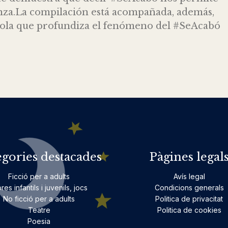
enza.La compilación está acompañada, además,
rjola que profundiza el fenómeno del #SeAcabó
egories destacades
Pàgines legal
Ficció per a adults
Avís legal
bres infantils i juvenils, jocs
Condicions generals
No ficció per a adults
Politica de privacitat
Teatre
Politica de cookies
Poesia