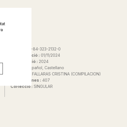
tat
va
ISBN :
978-84-323-2132-0
Data d'edició :
01/11/2024
Any d'edició :
2024
Idioma :
Español, Castellano
Autor@s :
FALLARAS CRISTINA (COMPILACION)
Nº de pàgines :
407
Col·lecció :
SINGULAR