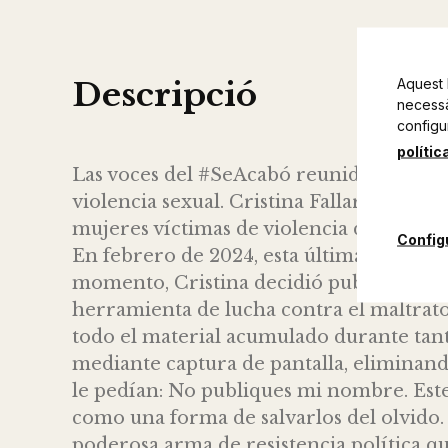
Aquest 
Descripció
necessàr
configu
polític
Las voces del #SeAcabó reunidas en un l
violencia sexual. Cristina Fallarás llev
mujeres víctimas de violencia de género
Config
En febrero de 2024, esta última red socia
momento, Cristina decidió publicar tod
herramienta de lucha contra el maltrato
todo el material acumulado durante tant
mediante captura de pantalla, eliminando
le pedían: No publiques mi nombre. Este
como una forma de salvarlos del olvido.
poderosa arma de resistencia política 