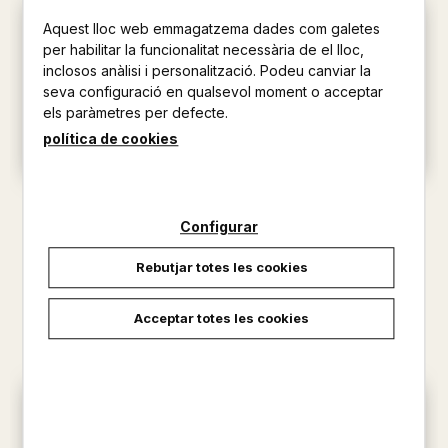
Aquest lloc web emmagatzema dades com galetes
per habilitar la funcionalitat necessària de el lloc,
inclosos anàlisi i personalització. Podeu canviar la
seva configuració en qualsevol moment o acceptar
els paràmetres per defecte.
política de cookies
CUIDEM L'AIGUA!
LA BLANCANEU
BALDÓ, ESTEL / GIL, ROSA ...
BALDÓ, ESTEL / GIL, ROSA ...
Configurar
6,95 €
6,95 €
Rebutjar totes les cookies
Acceptar totes les cookies