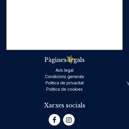
Categories destacades
Ficció per a adults
Llibres infantils i juvenils, jocs
No ficció per a adults
Teatre
Poesia
Pàgines legals
Avís legal
Condicions generals
Politica de privacitat
Politica de cookies
Xarxes socials