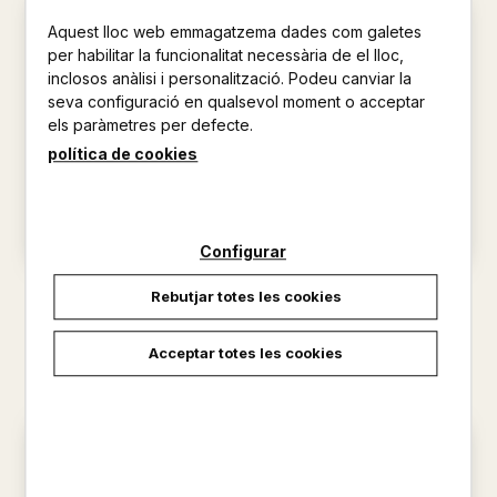
Aquest lloc web emmagatzema dades com galetes
per habilitar la funcionalitat necessària de el lloc,
inclosos anàlisi i personalització. Podeu canviar la
seva configuració en qualsevol moment o acceptar
els paràmetres per defecte.
política de cookies
Configurar
EL SECRET DE LA FAMÍLIA
EL MISTERI DEL TRESOR
Rebutjar totes les cookies
TENEBRAX
DESAPAREGUT
STILTON, GERONIMO
STILTON, GERONIMO
Acceptar totes les cookies
8,95 €
8,95 €