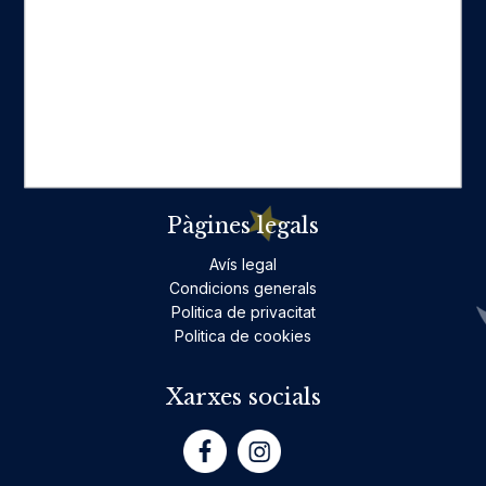
Categories destacades
Ficció per a adults
Llibres infantils i juvenils, jocs
No ficció per a adults
Teatre
Poesia
Pàgines legals
Avís legal
Condicions generals
Politica de privacitat
Politica de cookies
Xarxes socials