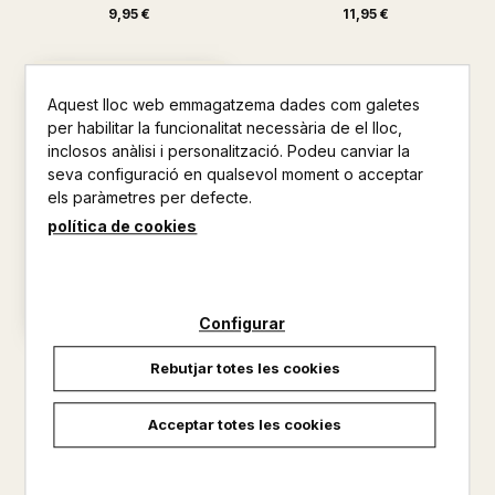
9,95 €
11,95 €
Aquest lloc web emmagatzema dades com galetes
per habilitar la funcionalitat necessària de el lloc,
inclosos anàlisi i personalització. Podeu canviar la
seva configuració en qualsevol moment o acceptar
els paràmetres per defecte.
política de cookies
Configurar
VAIG NEIXER PER A ESTIMAR
Rebutjar totes les cookies
TE BARÇA
AA.VV., AA.VV.
Acceptar totes les cookies
30,00 €