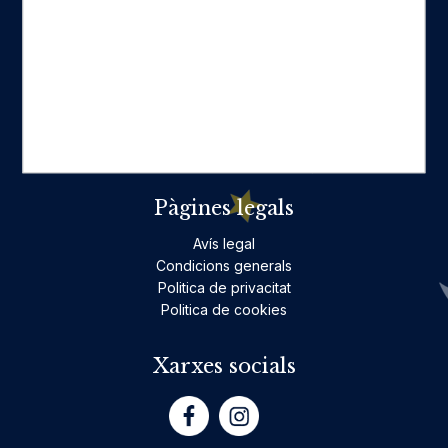
Categories destacades
Ficció per a adults
Llibres infantils i juvenils, jocs
No ficció per a adults
Teatre
Poesia
Pàgines legals
Avís legal
Condicions generals
Politica de privacitat
Politica de cookies
Xarxes socials