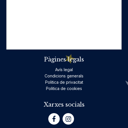
Categories destacades
Ficció per a adults
Llibres infantils i juvenils, jocs
No ficció per a adults
Teatre
Poesia
Pàgines legals
Avís legal
Condicions generals
Politica de privacitat
Politica de cookies
Xarxes socials