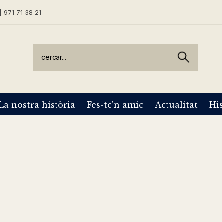
| 971 71 38 21
La nostra història
Fes-te'n amic
Actualitat
His