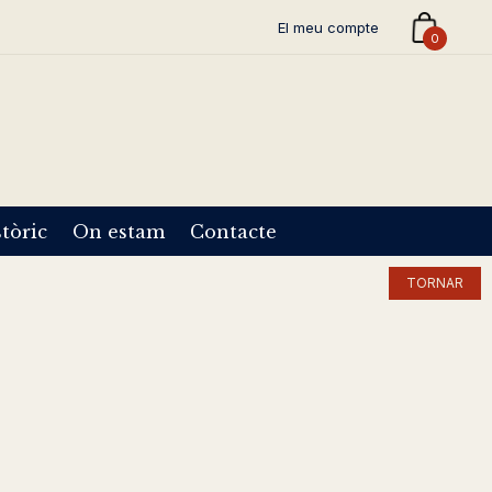
El meu compte
0
tòric
On estam
Contacte
TORNAR