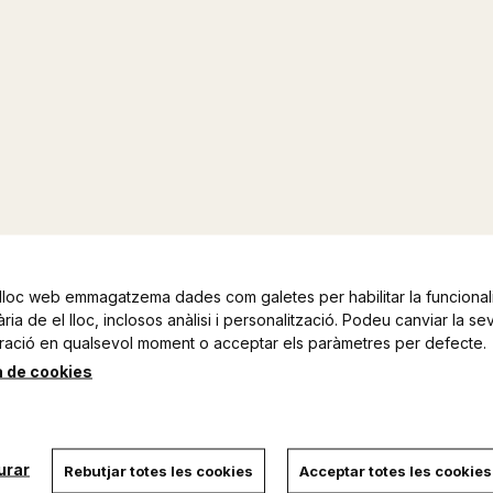
lloc web emmagatzema dades com galetes per habilitar la funcionali
ia de el lloc, inclosos anàlisi i personalització. Podeu canviar la se
ració en qualsevol moment o acceptar els paràmetres per defecte.
a de cookies
urar
Rebutjar totes les cookies
Acceptar totes les cookies