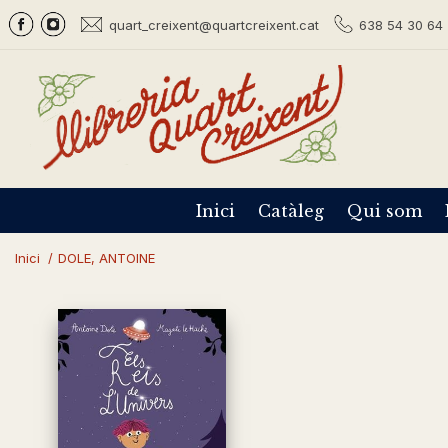
quart_creixent@quartcreixent.cat
638 54 30 64 
Inici
Catàleg
Qui som
Inici
/
DOLE, ANTOINE