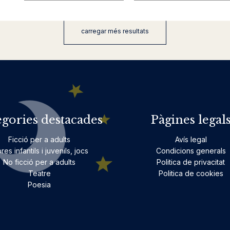
carregar més resultats
egories destacades
Pàgines legal
Ficció per a adults
Avís legal
bres infantils i juvenils, jocs
Condicions generals
No ficció per a adults
Politica de privacitat
Teatre
Politica de cookies
Poesia