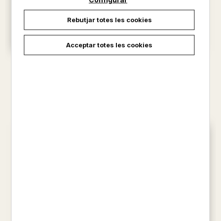
Rebutjar totes les cookies
Acceptar totes les cookies
LA REVOLTA DELS ANIMALS
HOMENATGE A CATALUNYA
GEORGE ORWELL
GEORGE ORWELL
24,50 €
8,95 €