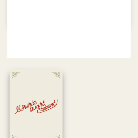
LA REBEL.LIÓ DELS ANIMALS
1984
GEORGE ORWELL
GEORGE ORWELL
8,85 €
19,50 €