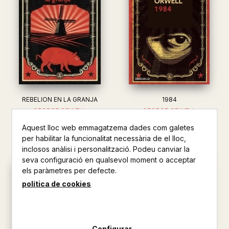
REBELION EN LA GRANJA
1984
GEORGE ORWELL
GEORGE ORWELL
8,95 €
8,95 €
Aquest lloc web emmagatzema dades com galetes
per habilitar la funcionalitat necessària de el lloc,
inclosos anàlisi i personalització. Podeu canviar la
seva configuració en qualsevol moment o acceptar
els paràmetres per defecte.
política de cookies
Configurar