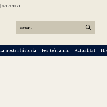
| 971 71 38 21
La nostra història
Fes-te'n amic
Actualitat
His