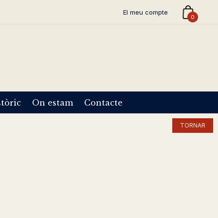
El meu compte
0
tòric
On estam
Contacte
TORNAR