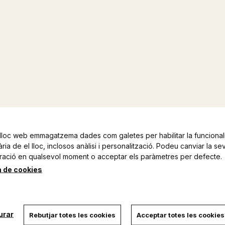
lloc web emmagatzema dades com galetes per habilitar la funcionali
ia de el lloc, inclosos anàlisi i personalització. Podeu canviar la se
ració en qualsevol moment o acceptar els paràmetres per defecte.
a de cookies
urar
Rebutjar totes les cookies
Acceptar totes les cookies