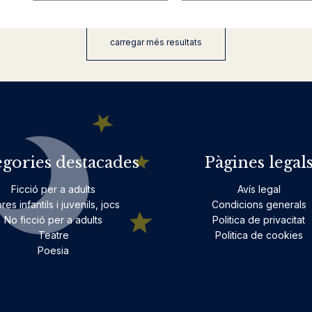
carregar més resultats
egories destacades
Pàgines legal
Ficció per a adults
Avís legal
bres infantils i juvenils, jocs
Condicions generals
No ficció per a adults
Politica de privacitat
Teatre
Politica de cookies
Poesia