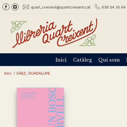
quart_creixent@quartcreixent.cat
638 54 30 64 
Inici
Catàleg
Qui som
Inici
/
SÁEZ, GUADALUPE