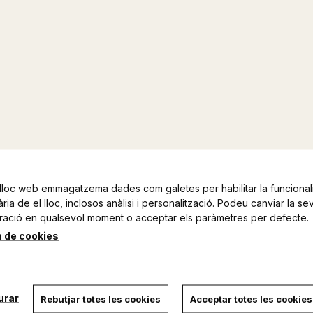
lloc web emmagatzema dades com galetes per habilitar la funcionali
ia de el lloc, inclosos anàlisi i personalització. Podeu canviar la se
ració en qualsevol moment o acceptar els paràmetres per defecte.
a de cookies
urar
Rebutjar totes les cookies
Acceptar totes les cookies