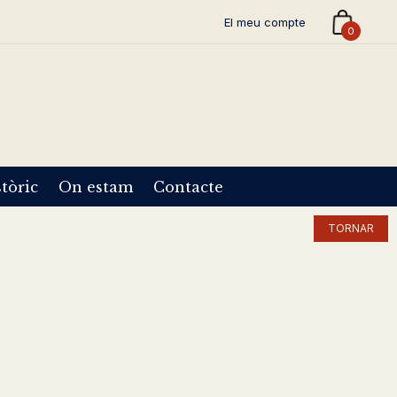
El meu compte
0
tòric
On estam
Contacte
TORNAR