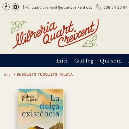
quart_creixent@quartcreixent.cat
638 54 30 64 
Inici
Catàleg
Qui som
Inici
/
BUSQUETS TUSQUETS, MILENA