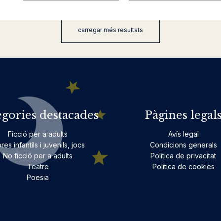
carregar més resultats
egories destacades
Pàgines legal
Ficció per a adults
Avís legal
bres infantils i juvenils, jocs
Condicions generals
No ficció per a adults
Politica de privacitat
Teatre
Politica de cookies
Poesia