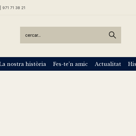
| 971 71 38 21
La nostra història
Fes-te'n amic
Actualitat
His