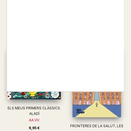
LA RAPUNZEL
(LLIBRE GUANT)
AA.VV.
AA.VV.
9,95 €
19,50 €
ELS MEUS PRIMERS CLÀSSICS.
ALADÍ
AA.VV.
FRONTERES DE LA SALUT, LES
9,95 €