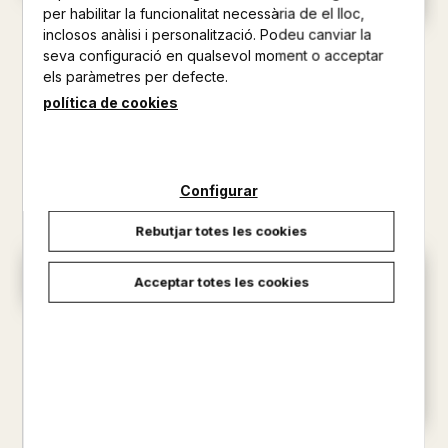
per habilitar la funcionalitat necessària de el lloc,
EL MEU PETIT LLIBRE SOBRE
inclosos anàlisi i personalització. Podeu canviar la
LA POLICIA
SOM-HI! LLIBRE DE TOCAR I
seva configuració en qualsevol moment o acceptar
AA.VV.
SENTIR
els paràmetres per defecte.
15,95 €
AA.VV.
política de cookies
20,35 €
Configurar
Rebutjar totes les cookies
Acceptar totes les cookies
EL TREN EXPRESSO DE
L'ERUGA COMPTADORA
AA.VV.
15,26 €