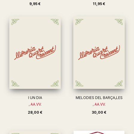
9,95 €
11,95 €
I UN DIA
MELODIES DEL BARÇA,LES
, AA.VV.
, AA.VV.
28,00 €
30,00 €