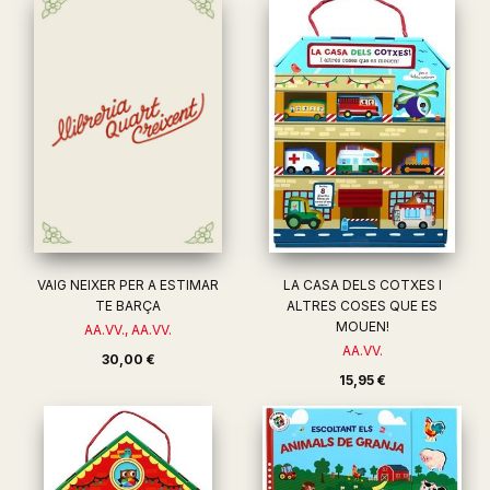
VAIG NEIXER PER A ESTIMAR
LA CASA DELS COTXES I
TE BARÇA
ALTRES COSES QUE ES
MOUEN!
AA.VV., AA.VV.
AA.VV.
30,00 €
15,95 €