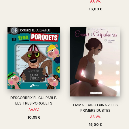
AA.VV.
16,00 €
DESCOBREIX EL CULPABLE.
ELS TRES PORQUETS
EMMA I CAPUTXINA 2. ELS
AA.VV.
PRIMERS DUBTES
AA.VV.
10,95 €
15,00 €