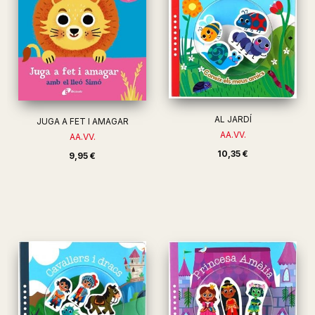
AL JARDÍ
JUGA A FET I AMAGAR
AA.VV.
AA.VV.
10,35 €
9,95 €