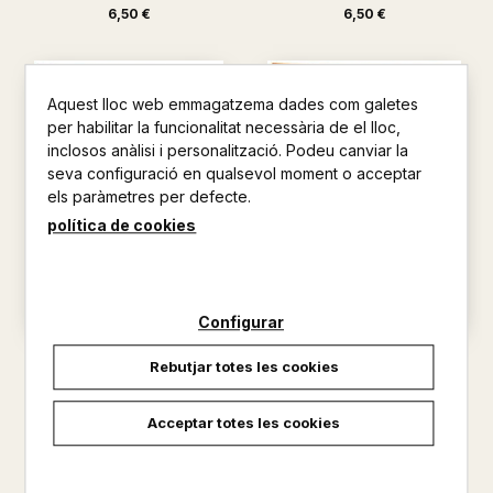
6,50 €
6,50 €
Aquest lloc web emmagatzema dades com galetes
per habilitar la funcionalitat necessària de el lloc,
inclosos anàlisi i personalització. Podeu canviar la
seva configuració en qualsevol moment o acceptar
els paràmetres per defecte.
política de cookies
Configurar
JUGUEM A LLEGIR? MÉS DE 50
JUGUEM A LLEGIR? MÉS DE 50
Rebutjar totes les cookies
ACTIVITATS LÚDIQUES DE ...
ACTIVITATS LÚDIQUES DE ...
BADIA CANTARERO, MÒNICA
BADIA CANTARERO, MÒNICA
Acceptar totes les cookies
6,50 €
6,50 €