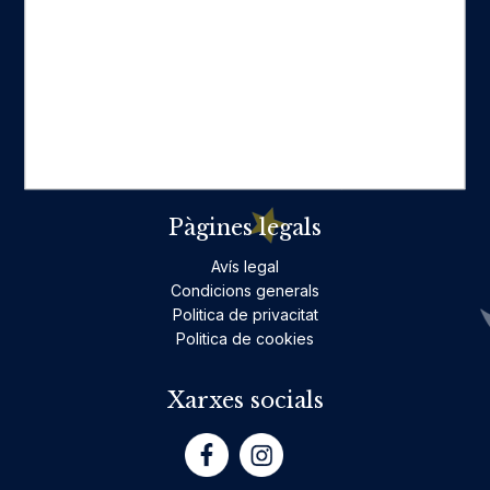
Categories destacades
Ficció per a adults
Llibres infantils i juvenils, jocs
No ficció per a adults
Teatre
Poesia
Pàgines legals
Avís legal
Condicions generals
Politica de privacitat
Politica de cookies
Xarxes socials