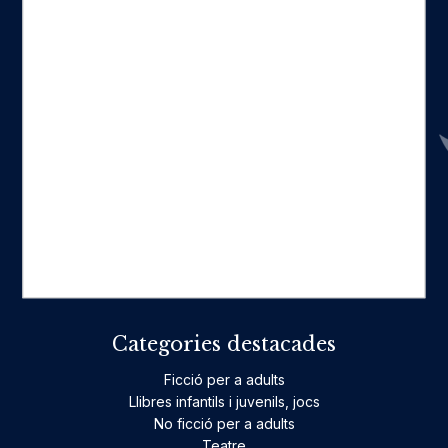
Seccions
Inici
Catàleg
Qui som
La nostra història
Fes-te'n amic
Actualitat
Històric
On estam
Contacte
Categories destacades
Ficció per a adults
Llibres infantils i juvenils, jocs
No ficció per a adults
Teatre