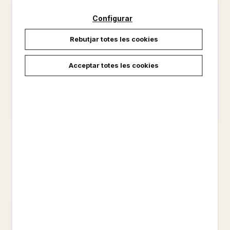
Configurar
Rebutjar totes les cookies
Acceptar totes les cookies
EL PASSAT NO ES UN SOMNI
MARES I FILLS
THEODOR KALLIFATIDES
THEODOR KALLIFATIDES
17,50 €
16,90 €