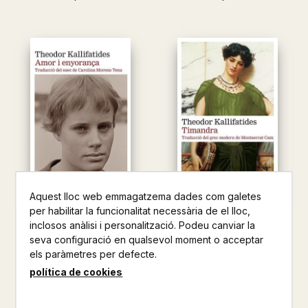
Aquest lloc web emmagatzema dades com galetes
per habilitar la funcionalitat necessària de el lloc,
inclosos anàlisi i personalització. Podeu canviar la
AMOR I ENYORANÇA
TIMANDRA
seva configuració en qualsevol moment o acceptar
THEODOR KALLIFATIDES
THEODOR KALLIFATIDES
els paràmetres per defecte.
20,50 €
19,00 €
política de cookies