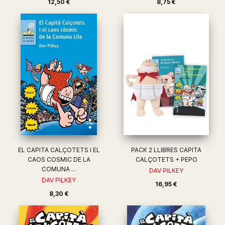
12,50 €
8,75 €
EL CAPITA CALÇOTETS I EL
PACK 2 LLIBRES CAPITA
CAOS COSMIC DE LA
CALÇOTETS + PEPO
COMUNA ...
DAV PILKEY
DAV PILKEY
16,95 €
8,30 €