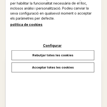
per habilitar la funcionalitat necessària de el lloc,
inclosos anàlisi i personalització. Podeu canviar la
seva configuració en qualsevol moment o acceptar
els paràmetres per defecte.
política de cookies
EL CAPITA CALÇOTETS I LA
EL CAPITA CALÇOTETS I LA
INVASIO DELS
TERRIBLE TRAMA DEL
EXTRETERREST...
PROFES...
DAV PILKEY
DAV PILKEY
Configurar
12,50 €
12,50 €
Rebutjar totes les cookies
Acceptar totes les cookies