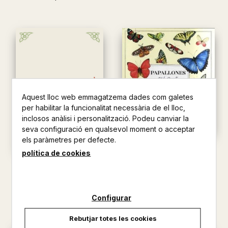
Aquest lloc web emmagatzema dades com galetes
per habilitar la funcionalitat necessària de el lloc,
inclosos anàlisi i personalització. Podeu canviar la
seva configuració en qualsevol moment o acceptar
els paràmetres per defecte.
PAPALLONES VIDA SECRETA
política de cookies
ROGER VILA / RENA ORTEGA
DINOSAURITZA'T
19,90 €
PAULA MERLAN / RENA
ORTEG...
Configurar
17,95 €
Rebutjar totes les cookies