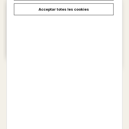
Acceptar totes les cookies
BALENES VIDA SECRETA
RENA ORTEGA
INTREPIDES : ELS
19,50 €
EXCEPCIONALS VIATGES DE
25 EXPLOR...
CRISTINA PUJOL BUHIGAS / ...
17,50 €
carregar més resultats