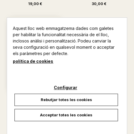
19,00 €
30,00 €
Aquest lloc web emmagatzema dades com galetes
per habilitar la funcionalitat necessària de el lloc,
inclosos anàlisi i personalització. Podeu canviar la
seva configuració en qualsevol moment o acceptar
els paràmetres per defecte.
política de cookies
Configurar
ALLO QUE CAL SABER SOBRE
Rebutjar totes les cookies
ELS ARABS
SALAH JAMAL
Acceptar totes les cookies
29,00 €