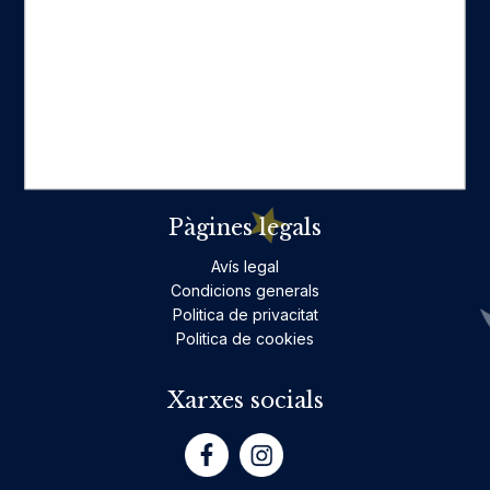
Categories destacades
Ficció per a adults
Llibres infantils i juvenils, jocs
No ficció per a adults
Teatre
Poesia
Pàgines legals
Avís legal
Condicions generals
Politica de privacitat
Politica de cookies
Xarxes socials