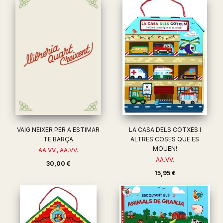
VAIG NEIXER PER A ESTIMAR
LA CASA DELS COTXES I
TE BARÇA
ALTRES COSES QUE ES
MOUEN!
AA.VV., AA.VV.
AA.VV.
30,00 €
15,95 €