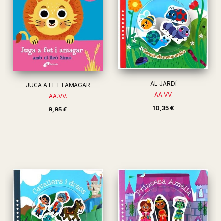
AL JARDÍ
JUGA A FET I AMAGAR
AA.VV.
AA.VV.
10,35 €
9,95 €