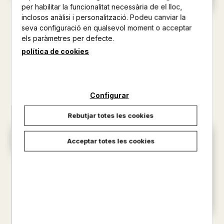
per habilitar la funcionalitat necessària de el lloc,
EL MEU PETIT LLIBRE SOBRE
inclosos anàlisi i personalització. Podeu canviar la
LA POLICIA
SOM-HI! LLIBRE DE TOCAR I
seva configuració en qualsevol moment o acceptar
AA.VV.
SENTIR
els paràmetres per defecte.
15,95 €
AA.VV.
política de cookies
20,35 €
Configurar
Rebutjar totes les cookies
Acceptar totes les cookies
EL TREN EXPRESSO DE
L'ERUGA COMPTADORA
AA.VV.
15,26 €