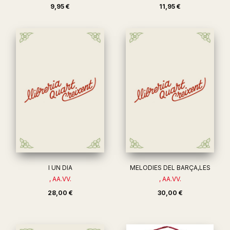
9,95 €
11,95 €
I UN DIA
MELODIES DEL BARÇA,LES
, AA.VV.
, AA.VV.
28,00 €
30,00 €