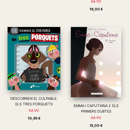
AA.VV.
16,00 €
DESCOBREIX EL CULPABLE.
ELS TRES PORQUETS
EMMA I CAPUTXINA 2. ELS
AA.VV.
PRIMERS DUBTES
AA.VV.
10,95 €
15,00 €