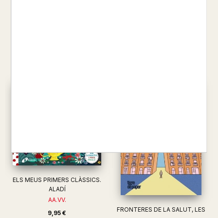
LA RAPUNZEL
(LLIBRE GUANT)
AA.VV.
AA.VV.
9,95 €
19,50 €
ELS MEUS PRIMERS CLÀSSICS.
ALADÍ
AA.VV.
FRONTERES DE LA SALUT, LES
9,95 €