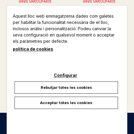
IANIS VAROUFAKIS
IANIS VAROUFAKIS
11,95 €
14,90 €
Aquest lloc web emmagatzema dades com galetes
per habilitar la funcionalitat necessària de el lloc,
inclosos anàlisi i personalització. Podeu canviar la
seva configuració en qualsevol moment o acceptar
els paràmetres per defecte.
política de cookies
Configurar
Rebutjar totes les cookies
carregar més resultats
Acceptar totes les cookies