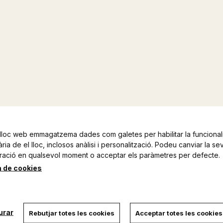
lloc web emmagatzema dades com galetes per habilitar la funcionali
ia de el lloc, inclosos anàlisi i personalització. Podeu canviar la se
ració en qualsevol moment o acceptar els paràmetres per defecte.
a de cookies
urar
Rebutjar totes les cookies
Acceptar totes les cookies