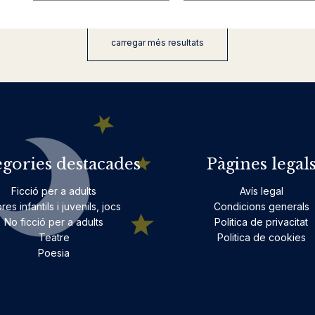
carregar més resultats
egories destacades
Pàgines legal
Ficció per a adults
Avís legal
bres infantils i juvenils, jocs
Condicions generals
No ficció per a adults
Politica de privacitat
Teatre
Politica de cookies
Poesia