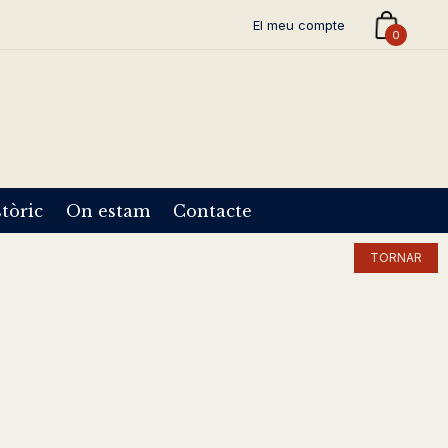
El meu compte
0
tòric
On estam
Contacte
TORNAR