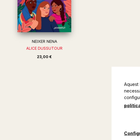
NEIXER NENA
ALICE DUSSUTOUR
23,00 €
Aquest 
necessàr
configu
polític
Config