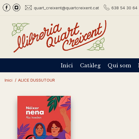
quart_creixent@quartcreixent.cat
638 54 30 64 
Inici
Catàleg
Qui som
Inici
/
ALICE DUSSUTOUR