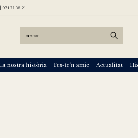
| 971 71 38 21
La nostra història
Fes-te'n amic
Actualitat
His