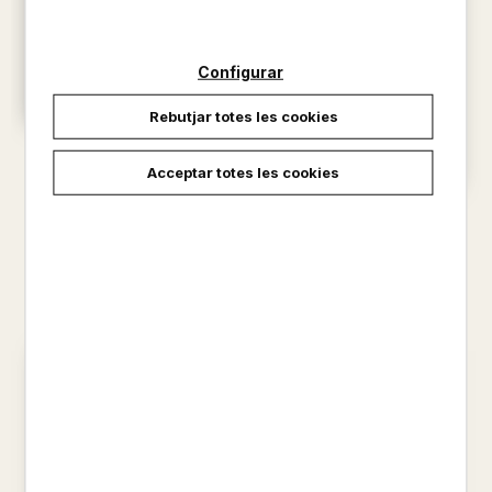
Configurar
Rebutjar totes les cookies
RONDALLES MERAVELLOSES
QUE NO HEM DE PERDRE
Acceptar totes les cookies
ANNA TORTAJADA / NURIA
LA BANDA DE LA PLACETA
GI...
ANNA TORTAJADA
19,00 €
8,25 €