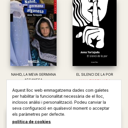
NAHID, LA MEVA GERMANA
EL SILENCI DE LA POR
AFGANESA
ANNA TORTAJADA
ANNA TORTAJADA
11,95 €
Aquest lloc web emmagatzema dades com galetes
8,90 €
per habilitar la funcionalitat necessària de el lloc,
inclosos anàlisi i personalització. Podeu canviar la
seva configuració en qualsevol moment o acceptar
els paràmetres per defecte.
política de cookies