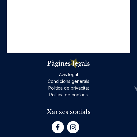
Categories destacades
Ficció per a adults
Llibres infantils i juvenils, jocs
No ficció per a adults
Teatre
Poesia
Pàgines legals
Avís legal
Condicions generals
Politica de privacitat
Politica de cookies
Xarxes socials