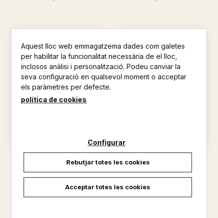
Aquest lloc web emmagatzema dades com galetes
per habilitar la funcionalitat necessària de el lloc,
inclosos anàlisi i personalització. Podeu canviar la
seva configuració en qualsevol moment o acceptar
els paràmetres per defecte.
política de cookies
Configurar
BOLTAR, EL REI DEL MAR
VENT DE DALT, EL
Rebutjar totes les cookies
GUILLAMON, XAVIER
GUILLAMON, XAVIER
6,76 €
7,51 €
Acceptar totes les cookies